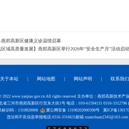
—燕郊高新区健康义诊温情启幕
区域高质量发展】燕郊高新区举行2026年“安全生产月”活动启
关于本站
|
网站地图
|
网站声明
|
联系我们
t@ 2022 www.yanjiao.gov.cn All rights reserved 主办单位：燕郊高
三河市燕郊高新区行宫东大街1号 电话：010-61594131 0316-3312796 
标识码：1310820008
冀公网安备 13108202000398号
冀ICP备13017
违法和不良信息举报电话:0316-3316631邮箱:xuanchuan2345@163.com