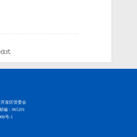
动仪式
新技术产业开发区管委会
邮编：065201
006号-1