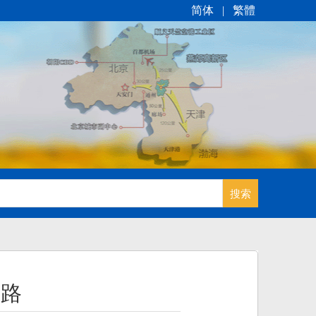
简体
|
繁體
业路