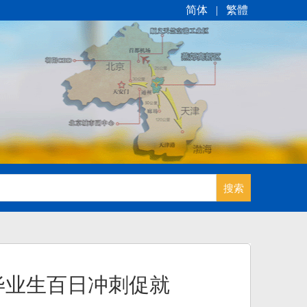
简体
|
繁體
毕业生百日冲刺促就