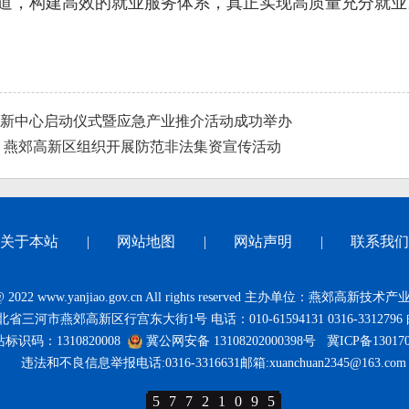
道，构建高效的就业服务体系，真正实现高质量充分就业
新中心启动仪式暨应急产业推介活动成功举办
】燕郊高新区组织开展防范非法集资宣传活动
关于本站
|
网站地图
|
网站声明
|
联系我们
t@ 2022 www.yanjiao.gov.cn All rights reserved 主办单位：燕郊高
三河市燕郊高新区行宫东大街1号 电话：010-61594131 0316-3312796 
标识码：1310820008
冀公网安备 13108202000398号
冀ICP备13017
违法和不良信息举报电话:0316-3316631邮箱:xuanchuan2345@163.com
5
7
7
2
1
0
9
5