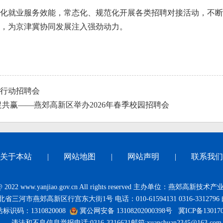
化就业服务效能，常态化、规范化开展各类招聘对接活动，不断
，为京津冀协同发展注入强劲动力。
风行动招聘会
共赢——燕郊高新区举办2026年春季校园招聘会
关于本站
|
网站地图
|
网站声明
|
联系我们
t@ 2022 www.yanjiao.gov.cn All rights reserved 主办单位：燕郊高
三河市燕郊高新区行宫东大街1号 电话：010-61594131 0316-3312796 
标识码：1310820008
冀公网安备 13108202000398号
冀ICP备13017
违法和不良信息举报电话:0316-3316631邮箱:xuanchuan2345@163.com